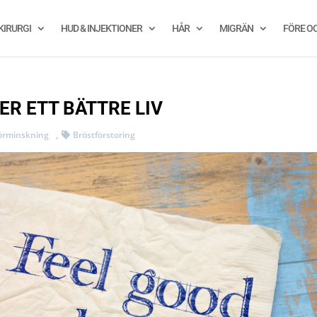
KIRURGI
HUD & INJEKTIONER
HÅR
MIGRÄN
FÖRE O
R ETT BÄTTRE LIV
,
örminskning
Bröstförstoring