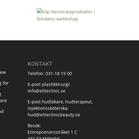
KONTAKT
New
Telefon:
031-18 19 00
 för
E-post plastikkirurgi:
info@eliteclinic.se
g
are
E-post hudläkare, hudterapeut,
injektionssköterska:
ad
hud@eliteclinicbeauty.se
Besök:
Entreprenörsstråket 1 C
431 53 Mölndal