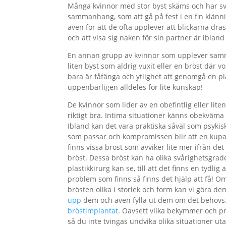
Många kvinnor med stor byst skäms och har svå
sammanhang, som att gå på fest i en fin klännin
även för att de ofta upplever att blickarna dras 
och att visa sig naken för sin partner är ibland
En annan grupp av kvinnor som upplever samm
liten byst som aldrig vuxit eller en bröst där 
bara är fåfänga och ytlighet att genomgå en pl
uppenbarligen alldeles för lite kunskap!
De kvinnor som lider av en obefintlig eller liten
riktigt bra. Intima situationer känns obekväma 
Ibland kan det vara praktiska såväl som psykisk
som passar och kompromissen blir att en kupa s
finns vissa bröst som avviker lite mer ifrån de
bröst. Dessa bröst kan ha olika svårighetsgrade
plastikkirurg kan se, till att det finns en tydl
problem som finns så finns det hjälp att få! Om
brösten olika i storlek och form kan vi göra d
upp
dem och även fylla ut dem om det behövs
bröstimplantat
. Oavsett vilka bekymmer och pr
så du inte tvingas undvika olika situationer utan