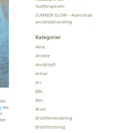
Hudterapeuter
SUMMER GLOW – Avancerad
ansiktsbehandling
Kategorier
Akne
Ansikte
Ansiktslyft
Armar
Ärr
BBL
Ben
Det
g
tex
Bröst
et
Bröstförminskning
ter
Bröstförstoring