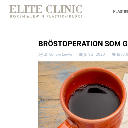
PLASTIK
BRÖSTOPERATION SOM GE
by
|
jun 2, 2020
|
Richard Lewin
Bröstf