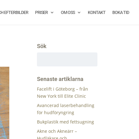
CH EFTERBILDER
PRISER
OM OSS
KONTAKT
BOKA TID
Sök
Senaste artiklarna
Facelift i Göteborg – från
New York till Elite Clinic
Avancerad laserbehandling
för hudföryngring
Bukplastik med fettsugning
Akne och Akneärr –
Hudläkare och