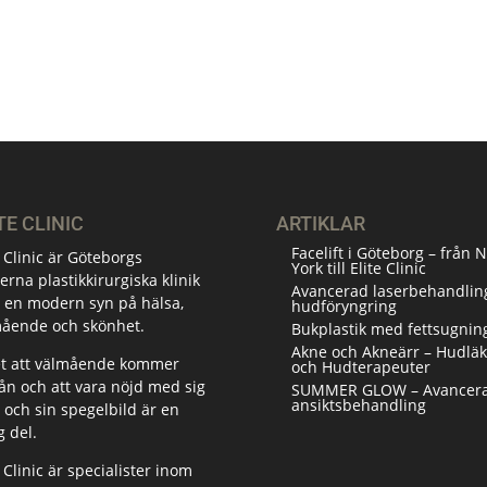
TE CLINIC
ARTIKLAR
Facelift i Göteborg – från 
e Clinic är Göteborgs
York till Elite Clinic
rna plastikkirurgiska klinik
Avancerad laserbehandling
en modern syn på hälsa,
hudföryngring
ående och skönhet.
Bukplastik med fettsugnin
Akne och Akneärr – Hudläk
et att välmående kommer
och Hudterapeuter
rån och att vara nöjd med sig
SUMMER GLOW – Avancer
ansiktsbehandling
v och sin spegelbild är en
g del.
e Clinic är specialister inom