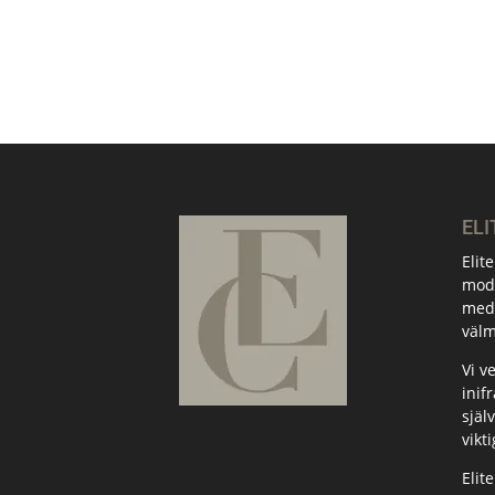
ELI
Elit
mode
med 
välm
Vi v
inif
själ
vikti
Elit