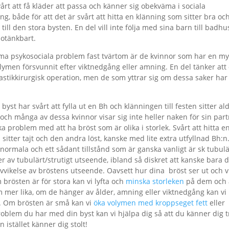
rt att få kläder att passa och känner sig obekväma i sociala
g, både för att det är svårt att hitta en klänning som sitter bra oc
till den stora bysten. En del vill inte följa med sina barn till badhu
 otänkbart.
a psykosociala problem fast tvärtom är de kvinnor som har en my
volymen försvunnit efter viktnedgång eller amning. En del tänker att
astikkirurgisk operation, men de som yttrar sig om dessa saker har
 byst har svårt att fylla ut en Bh och klänningen till festen sitter al
och många av dessa kvinnor visar sig inte heller naken för sin part
a problem med att ha bröst som är olika i storlek. Svårt att hitta e
itter tajt och den andra löst, kanske med lite extra utfyllnad Bh:n
t normala och ett sådant tillstånd som är ganska vanligt är sk tubul
r av tubulärt/strutigt utseende, ibland så diskret att kanske bara 
ig avvikelse av bröstens utseende. Oavsett hur dina
bröst ser ut och v
 brösten är för stora kan vi lyfta och
minska storleken
på dem och 
em mer lika, om de hänger av ålder, amning eller viktnedgång kan vi
. Om brösten är små kan vi
öka volymen med kroppseget fett
eller
oblem du har med din byst kan vi hjälpa dig så att du känner dig 
 istället känner dig stolt!