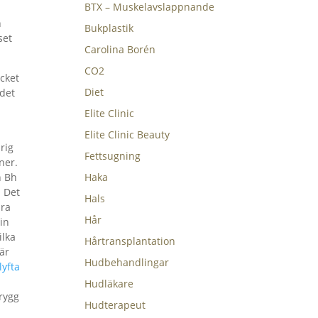
BTX – Muskelavslappnande
h
Bukplastik
set
Carolina Borén
CO2
cket
Diet
 det
Elite Clinic
Elite Clinic Beauty
drig
Fettsugning
ner.
n Bh
Haka
. Det
Hals
ära
Hår
din
ilka
Hårtransplantation
är
Hudbehandlingar
lyfta
Hudläkare
trygg
Hudterapeut