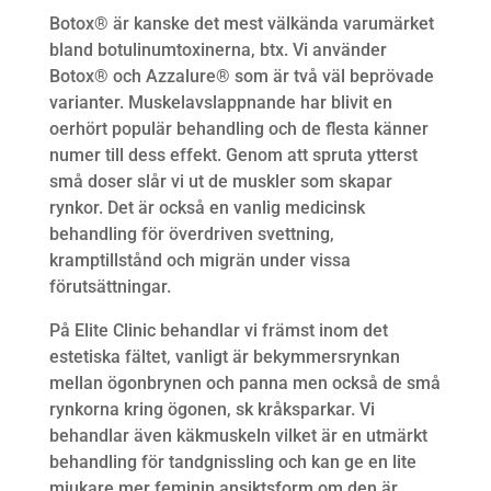
Botox® är kanske det mest välkända varumärket
bland botulinumtoxinerna, btx. Vi använder
Botox® och Azzalure® som är två väl beprövade
varianter. Muskelavslappnande har blivit en
oerhört populär behandling och de flesta känner
numer till dess effekt. Genom att spruta ytterst
små doser slår vi ut de muskler som skapar
rynkor. Det är också en vanlig medicinsk
behandling för överdriven svettning,
kramptillstånd och migrän under vissa
förutsättningar.
På Elite Clinic behandlar vi främst inom det
estetiska fältet, vanligt är bekymmersrynkan
mellan ögonbrynen och panna men också de små
rynkorna kring ögonen, sk kråksparkar. Vi
behandlar även käkmuskeln vilket är en utmärkt
behandling för tandgnissling och kan ge en lite
mjukare mer feminin ansiktsform om den är