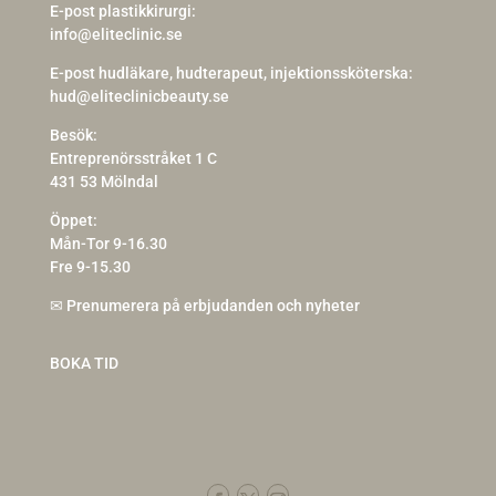
E-post plastikkirurgi:
info@eliteclinic.se
E-post hudläkare, hudterapeut, injektionssköterska:
hud@eliteclinicbeauty.se
Besök:
Entreprenörsstråket 1 C
431 53 Mölndal
Öppet:
Mån-Tor 9-16.30
Fre 9-15.30
✉
Prenumerera på erbjudanden och nyheter
BOKA TID