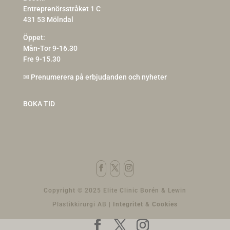
Entreprenörsstråket 1 C
431 53 Mölndal
Öppet:
Mån-Tor 9-16.30
Fre 9-15.30
✉
Prenumerera på erbjudanden och nyheter
BOKA TID
Copyright © 2025 Elite Clinic Borén & Lewin
Plastikkirurgi AB |
Integritet
&
Cookies