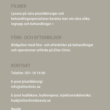
FILMER
Lyssna på våra plastikkirurger och
behandlingsspecialister berätta mer om våra olika
ingrepp och behandlingar >
FÖRE- OCH EFTERBILDER
Bildgalleri med före- och efterbilder på behandlingar
och operationer utförda på Elite Clinic.
KONTAKT
Telefon:
031-18 19 00
E-post plastikkirurgi:
info@eliteclinic.se
E-post hudläkare, hudterapeut, injektionssköterska:
hud@eliteclinicbeauty.se
Besök: