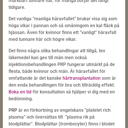
märkbart tunnare hår, för många börjar det långt
tidigare.
Det vanliga ”manliga håravfallet” brukar visa sig som
höga vikar i pannan och så småningom en kal fläck på
hjässan. Även för kvinnor finns ett ”vanligt” håravfall
med tunnare hår och högre vikar.
Det finns några olika behandlingar att tillgå, tex
läkemedel kan ges till män men också
injektionsbehandlingen PRP fungerar utmärkt på de
flesta, både kvinnor och män. Är håravfallet för
omfattande är det kanske
hårtransplantation
som är
den enda behandlingen för bra och tillräcklig effekt.
Boka en tid
för konsultation så hjälper vi dig med en
bedömning.
PRP
är en förkortning av engelskans ”platelet rich
plasma” och översättas till
”plasma rik på
blodplättar”. Blodplättar (trombocyter) finns i blodet