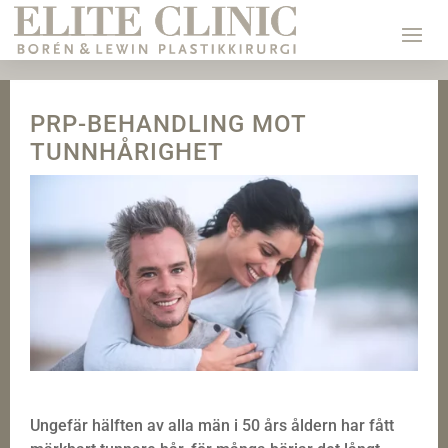
PRP-BEHANDLING MOT
TUNNHÅRIGHET
Ungefär hälften av alla män i 50 års åldern har fått