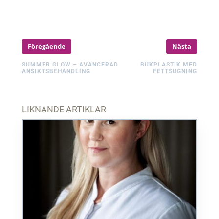
Föregående
Nästa
SUMMER GLOW – AVANCERAD
BUKPLASTIK MED
ANSIKTSBEHANDLING
FETTSUGNING
LIKNANDE ARTIKLAR