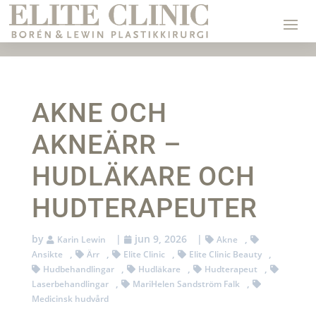
AKNE OCH
AKNEÄRR –
HUDLÄKARE OCH
HUDTERAPEUTER
by
|
jun 9, 2026
|
,
Karin Lewin
Akne
,
,
,
,
Ansikte
Ärr
Elite Clinic
Elite Clinic Beauty
,
,
,
Hudbehandlingar
Hudläkare
Hudterapeut
,
,
Laserbehandlingar
MariHelen Sandström Falk
Medicinsk hudvård