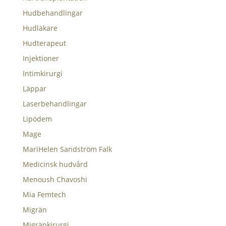
Hudbehandlingar
Hudläkare
Hudterapeut
Injektioner
Intimkirurgi
Läppar
Laserbehandlingar
Lipödem
Mage
MariHelen Sandström Falk
Medicinsk hudvård
Menoush Chavoshi
Mia Femtech
Migrän
Migränkirurgi