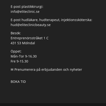
E-post plastikkirurgi:
info@eliteclinic.se
E-post hudläkare, hudterapeut, injektionssköterska:
hud@eliteclinicbeauty.se
Besök:
Entreprenörsstråket 1 C
431 53 Mölndal
Öppet:
Mån-Tor 9-16.30
Fre 9-15.30
✉
Prenumerera på erbjudanden och nyheter
BOKA TID