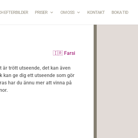
CH EFTERBILDER
PRISER
OM OSS
KONTAKT
BOKA TID
🇮🇷 Farsi
t är trött utseende, det kan även
ik kan ge dig ett utseende som gör
ras har du ännu mer att vinna på
nor.