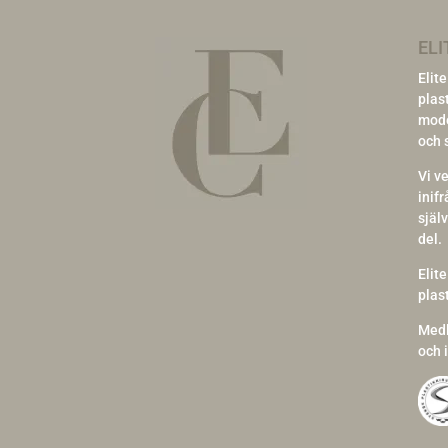
ELI
Elit
plas
mode
och 
Vi v
inif
själv
del.
Elite
plast
Med
och i