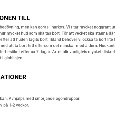
ONEN TILL
lbedövning, men kan göras i narkos. Vi ritar mycket noggrant ut
hur mycket hud som ska tas bort. För att vecket ska stanna där vi
ter att huden tagits bort. Ibland behöver vi också ta bort lite 
ga med att ta bort fett eftersom det minskar med åldern. Hudka
återbesöket efter ca 7 dagar. Ärret blir vanligtvis mycket disk
 i globlinjen.
KATIONER
eckan. Avhjälps med smörjande ögondroppar.
v på 1-2 veckor.