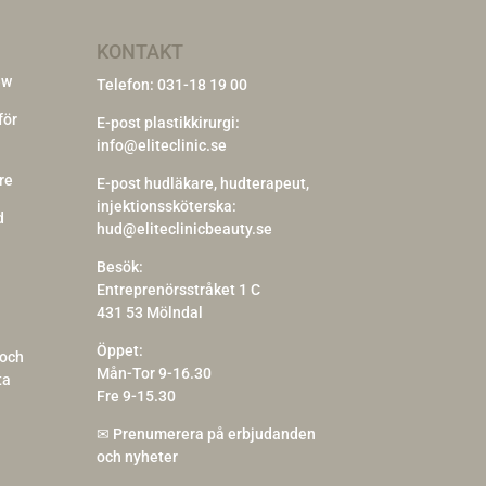
KONTAKT
ew
Telefon:
031-18 19 00
för
E-post plastikkirurgi:
info@eliteclinic.se
re
E-post hudläkare, hudterapeut,
injektionssköterska:
d
hud@eliteclinicbeauty.se
Besök:
Entreprenörsstråket 1 C
431 53 Mölndal
Öppet:
 och
Mån-Tor 9-16.30
ta
Fre 9-15.30
✉
Prenumerera på erbjudanden
och nyheter