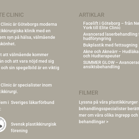
TE CLINIC
ARTIKLAR
Facelift i Göteborg – från N
e Clinic är Göteborgs moderna
York till Elite Clinic
tikkirurgiska klinik med en
Avancerad laserbehandling 
rn syn på hälsa, välmående
hudföryngring
skönhet.
Bukplastik med fettsugning
Akne och Akneärr – Hudläka
et att välmående kommer
och Hudterapeuter
rån och att vara nöjd med sig
SUMMER GLOW – Avancera
ansiktsbehandling
 och sin spegelbild är en viktig
 Clinic är specialister inom
ikkirurgi.
FILMER
Lyssna på våra plastikkirurger
lem i
Sveriges läkarförbund
behandlingsspecialister berät
:
mer om våra olika ingrepp och
behandlingar >
Svensk plastikkirurgisk
förening