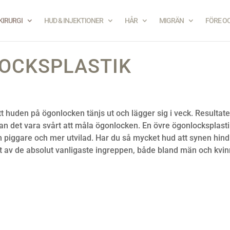
KIRURGI
HUD & INJEKTIONER
HÅR
MIGRÄN
FÖRE O
OCKSPLASTIK
att huden på ögonlocken tänjs ut och lägger sig i veck. Resultate
kan det vara svårt att måla ögonlocken. En övre ögonlocksplast
 piggare och mer utvilad. Har du så mycket hud att synen hind
tt av de absolut vanligaste ingreppen, både bland män och kvin