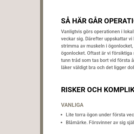
SÅ HÄR GÅR OPERATI
Vanligtvis görs operationen i loka
veckar sig. Därefter uppskattar vi 
strimma av muskeln i ögonlocket, ef
ögonlocket. Oftast är vi försikti
tunn tråd som tas bort vid första 
läker väldigt bra och det ligger dolt
RISKER OCH KOMPLI
VANLIGA
Lite torra ögon under första v
Blåmärke. Försvinner av sig själ