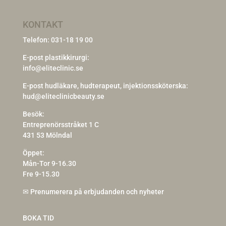
KONTAKT
Telefon:
031-18 19 00
E-post plastikkirurgi:
info@eliteclinic.se
E-post hudläkare, hudterapeut, injektionssköterska:
hud@eliteclinicbeauty.se
Besök:
Entreprenörsstråket 1 C
431 53 Mölndal
Öppet:
Mån-Tor 9-16.30
Fre 9-15.30
✉
Prenumerera på erbjudanden och nyheter
BOKA TID