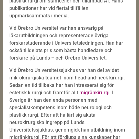
plastikkirurgi om stamceller och tillämpad AI. Hans
publikationer har vid flertal tillfällen
uppmärksammats i media.
Vid Örebro Universitet var han ansvarig på
läkarutbildningen och representerade övriga
forskarstuderande i Universitetsledningen. Han har
också tilldelats pris som bästa handledare och
forskare på Lunds – och Örebro Universitet.
Vid Örebro Universitetssjukhus var han del av det
mikrokirurgiska teamet inom head-and-neck kirurgi.
Sedan en tid tillbaka har han intresserat sig för
estetisk kirurgi och framför allt
migränkirurgi
. I
Sverige är han den enda personen med
specialistkompetens inom både neurologi och
plastikkirurgi. Efter att ha lärt sig akuta
neurokirurgiska ingrepp på Lunds
Universitetssjukhus, genomgick han utbildning inom
migränkirurgi. För att fördjupa sina kunskaper har