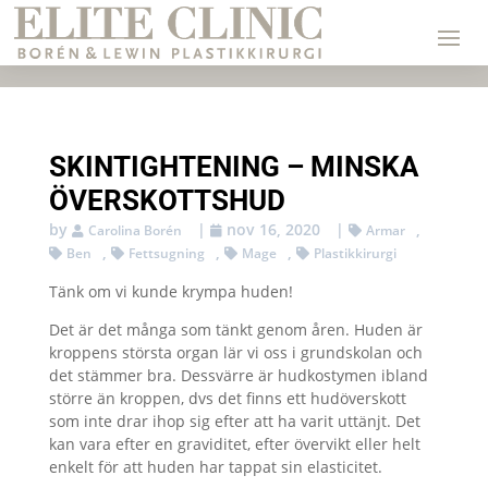
SKINTIGHTENING – MINSKA
ÖVERSKOTTSHUD
by
|
nov 16, 2020
|
,
Carolina Borén
Armar
,
,
,
Ben
Fettsugning
Mage
Plastikkirurgi
Tänk om vi kunde krympa huden!
Det är det många som tänkt genom åren. Huden är
kroppens största organ lär vi oss i grundskolan och
det stämmer bra. Dessvärre är hudkostymen ibland
större än kroppen, dvs det finns ett hudöverskott
som inte drar ihop sig efter att ha varit uttänjt. Det
kan vara efter en graviditet, efter övervikt eller helt
enkelt för att huden har tappat sin elasticitet.