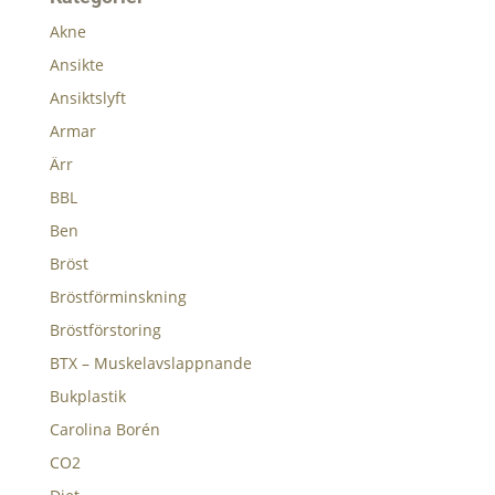
Akne
Ansikte
Ansiktslyft
Armar
Ärr
BBL
Ben
Bröst
Bröstförminskning
Bröstförstoring
BTX – Muskelavslappnande
Bukplastik
Carolina Borén
CO2