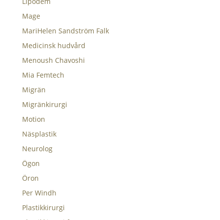
Lipödem
Mage
MariHelen Sandström Falk
Medicinsk hudvård
Menoush Chavoshi
Mia Femtech
Migrän
Migränkirurgi
Motion
Näsplastik
Neurolog
Ögon
Öron
Per Windh
Plastikkirurgi