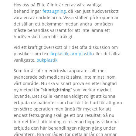
Hos oss på Elite Clinic är en av våra vanliga
behandlingar
fettsugning
, då kan just hudöverskott
vara en av nackdelarna. Vissa ställen på kroppen är
det sällan ett bekymmer medan andra
områden
måste behandlas varsamt för att inte lämna ett
hudöverskott som blir tråkigt.
Vid ett kraftigt överskott blir det ofta diskussion om
plastiker som tex
lårplastik
,
armplastik
eller det allra
vanligaste,
bukplastik
.
Som tur är blir medicinska apparater allt mer
avancerade och medicinskt säkra, inte minst inom
vårt område. Nu ska vi snart prova en efterlängtad
ny metod för ”
skintightning
” som verkar mycket
lovande. Det skulle kännas väldigt roligt att kunna
erbjuda de patienter som har för lite hud för att göra
en större operation men ändå för mycket för att
endast fettsugning skall ge ett bra resultat! Så nu
blir det först utbildning och sedan hoppas vi kunna
erbjuda den här behandlingen någon gång under
vårvintern. Bra områden för detta är lår och armar