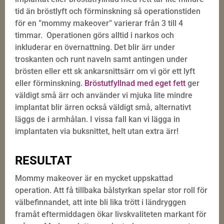
tid än bröstlyft och förminskning så operationstiden
för en ”mommy makeover” varierar från 3 till 4
timmar.
Operationen görs alltid i narkos och
inkluderar en övernattning. Det blir ärr under
troskanten och runt naveln samt antingen under
brösten eller ett sk ankarsnittsärr om vi gör ett lyft
eller förminskning.
Bröstutfyllnad med eget fett
ger
väldigt små ärr och använder vi mjuka lite mindre
implantat blir ärren också väldigt små, alternativt
läggs de i armhålan. I vissa fall kan vi lägga in
implantaten via buksnittet, helt utan extra ärr!
RESULTAT
Mommy makeover är en mycket uppskattad
operation. Att få tillbaka bålstyrkan spelar stor roll för
välbefinnandet, att inte bli lika trött i ländryggen
framåt eftermiddagen ökar livskvaliteten markant för