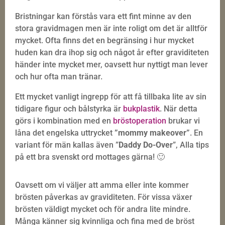
Bristningar kan förstås vara ett fint minne av den
stora gravidmagen men är inte roligt om det är alltför
mycket. Ofta finns det en begränsing i hur mycket
huden kan dra ihop sig och något år efter graviditeten
händer inte mycket mer, oavsett hur nyttigt man lever
och hur ofta man tränar.
Ett mycket vanligt ingrepp för att få tillbaka lite av sin
tidigare figur och bålstyrka är
bukplastik
.
När detta
görs i kombination med en
bröstoperation
brukar vi
låna det engelska uttrycket
”mommy makeover”
. En
variant för män kallas även ”
Daddy Do-Over
”, Alla tips
på ett bra svenskt ord mottages gärna! 🙂
Oavsett om vi väljer att amma eller inte kommer
brösten påverkas av graviditeten. För vissa växer
brösten väldigt mycket och för andra lite mindre.
Många känner sig kvinnliga och fina med de bröst