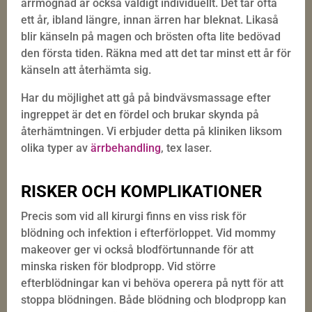
ärrmognad är också väldigt individuellt. Det tar ofta
ett år, ibland längre, innan ärren har bleknat. Likaså
blir känseln på magen och brösten ofta lite bedövad
den första tiden. Räkna med att det tar minst ett år för
känseln att återhämta sig.
Har du möjlighet att gå på bindvävsmassage efter
ingreppet är det en fördel och brukar skynda på
återhämtningen. Vi erbjuder detta på kliniken liksom
olika typer av
ärrbehandling
, tex laser.
RISKER OCH KOMPLIKATIONER
Precis som vid all kirurgi finns en viss risk för
blödning och infektion i efterförloppet. Vid mommy
makeover ger vi också blodförtunnande för att
minska risken för blodpropp. Vid större
efterblödningar kan vi behöva operera på nytt för att
stoppa blödningen. Både blödning och blodpropp kan