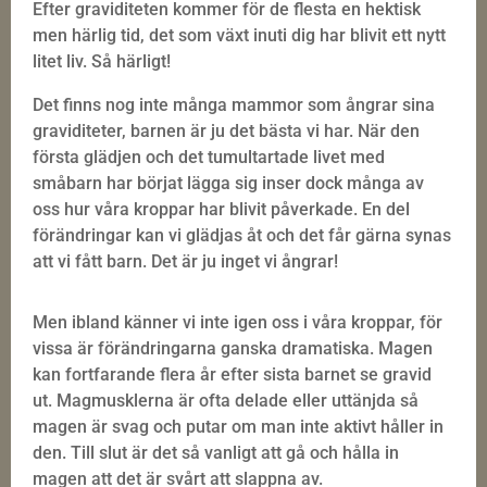
Efter graviditeten kommer för de flesta en hektisk
men härlig tid, det som växt inuti dig har blivit ett nytt
litet liv. Så härligt!
Det finns nog inte många mammor som ångrar sina
graviditeter, barnen är ju det bästa vi har. När den
första glädjen och det tumultartade livet med
småbarn har börjat lägga sig inser dock många av
oss hur våra kroppar har blivit påverkade. En del
förändringar kan vi glädjas åt och det får gärna synas
att vi fått barn. Det är ju inget vi ångrar!
Men ibland känner vi inte igen oss i våra kroppar, för
vissa är förändringarna ganska dramatiska. Magen
kan fortfarande flera år efter sista barnet se gravid
ut. Magmusklerna är ofta delade eller uttänjda så
magen är svag och putar om man inte aktivt håller in
den. Till slut är det så vanligt att gå och hålla in
magen att det är svårt att slappna av.