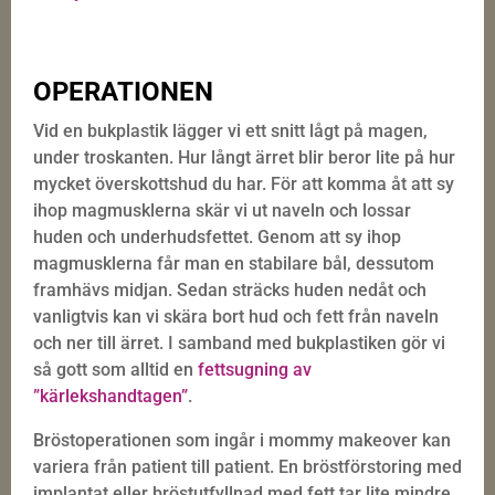
OPERATIONEN
Vid en bukplastik lägger vi ett snitt lågt på magen,
under troskanten. Hur långt ärret blir beror lite på hur
mycket överskottshud du har. För att komma åt att sy
ihop magmusklerna skär vi ut naveln och lossar
huden och underhudsfettet. Genom att sy ihop
magmusklerna får man en stabilare bål, dessutom
framhävs midjan. Sedan sträcks huden nedåt och
vanligtvis kan vi skära bort hud och fett från naveln
och ner till ärret. I samband med bukplastiken gör vi
så gott som alltid en
fettsugning av
”kärlekshandtagen”
.
Bröstoperationen som ingår i mommy makeover kan
variera från patient till patient. En bröstförstoring med
implantat eller bröstutfyllnad med fett tar lite mindre