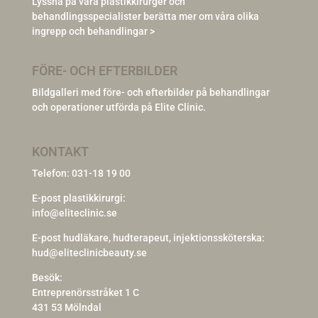
Lyssna på våra plastikkirurger och
behandlingsspecialister berätta mer om våra olika
ingrepp och behandlingar >
FÖRE- OCH EFTERBILDER
Bildgalleri med före- och efterbilder på behandlingar
och operationer utförda på Elite Clinic.
KONTAKT
Telefon:
031-18 19 00
E-post plastikkirurgi:
info@eliteclinic.se
E-post hudläkare, hudterapeut, injektionssköterska:
hud@eliteclinicbeauty.se
Besök:
Entreprenörsstråket 1 C
431 53 Mölndal