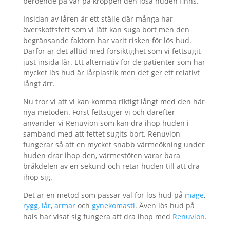
beroende på var på kroppen den lösa huden finns.
Insidan av låren är ett ställe där många har
överskottsfett som vi lätt kan suga bort men den
begränsande faktorn har varit risken för lös hud.
Därför är det alltid med försiktighet som vi fettsugit
just insida lår. Ett alternativ för de patienter som har
mycket lös hud är lårplastik men det ger ett relativt
långt ärr.
Nu tror vi att vi kan komma riktigt långt med den här
nya metoden. Först fettsuger vi och därefter
använder vi Renuvion som kan dra ihop huden i
samband med att fettet sugits bort. Renuvion
fungerar så att en mycket snabb värmeökning under
huden drar ihop den, värmestöten varar bara
bråkdelen av en sekund och retar huden till att dra
ihop sig.
Det är en metod som passar väl för lös hud på
mage
,
rygg
,
lår
,
armar
och
gynekomasti
. Även lös hud på
hals har visat sig fungera att dra ihop med
Renuvion
.