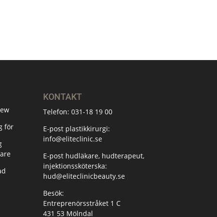
KONTAKT
New
Telefon:
031-18 19 00
 för
E-post plastikkirurgi:
info@eliteclinic.se
g
are
E-post hudläkare, hudterapeut,
injektionssköterska:
ad
hud@eliteclinicbeauty.se
Besök:
Entreprenörsstråket 1 C
431 53 Mölndal