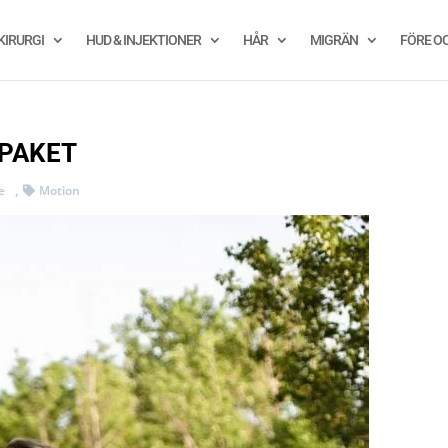
KIRURGI
HUD & INJEKTIONER
HÅR
MIGRÄN
FÖRE O
 PAKET
,
e
Motion