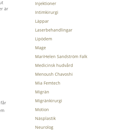
ut
Injektioner
er är
Intimkirurgi
Läppar
Laserbehandlingar
Lipödem
Mage
MariHelen Sandström Falk
Medicinsk hudvård
Menoush Chavoshi
Mia Femtech
Migrän
Migränkirurgi
 får
Motion
dem
Näsplastik
Neurolog