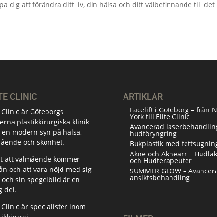
pa dig att förändra ditt liv, din hälsa och ditt välbefinnande till det
TE CLINIC
ARTIKLAR
Facelift i Göteborg – från 
e Clinic är Göteborgs
York till Elite Clinic
rna plastikkirurgiska klinik
Avancerad laserbehandling
en modern syn på hälsa,
hudföryngring
ående och skönhet.
Bukplastik med fettsugnin
Akne och Akneärr – Hudläk
et att välmående kommer
och Hudterapeuter
rån och att vara nöjd med sig
SUMMER GLOW – Avancer
ansiktsbehandling
v och sin spegelbild är en
g del.
e Clinic är specialister inom
tikkirurgi.