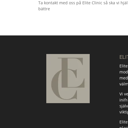
Ta kontakt med oss på Elite Clinic så ska vi hjäl
bättre
ELI
Elit
mode
med 
välm
Vi v
inif
själ
vikti
Elit
plas