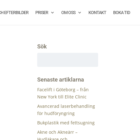
CH EFTERBILDER
PRISER
OM OSS
KONTAKT
BOKA TID
Sök
Senaste artiklarna
Facelift i Göteborg – från
New York till Elite Clinic
Avancerad laserbehandling
för hudföryngring
Bukplastik med fettsugning
Akne och Akneärr –
Hudläkare och