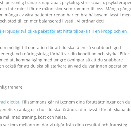
tist, personlig tränare, naprapat, psykolog, stresscoach, psykoterape
s och inte minst för de människor som kommer till oss. Många gång
rsom många av våra patienter redan har en bra hälsosam livsstil men
ch stöd till en mer balanserad livsstil. Vi ordnar det!
erbjuder två olika paket för att hitta tillbaka till en kropp och en
om möjligt till operation för att du ska få en så snabb och god
 energi- och näringsintag förbättrar din kondition och styrka. Efter
älp med att komma igång med tyngre övningar så att du snabbare
en också för att du ska bli starkare än vad du var innan operation.
nlig tränare
rad dietist
. Tillsammans går ni igenom dina förutsättningar och du
enetiska anlag och hur du ska förändra din livsstil för att skapa 
a mål med träning, kost och hälsa.
 veckors mellanrum där vi utgår från dina resultat och framsteg.