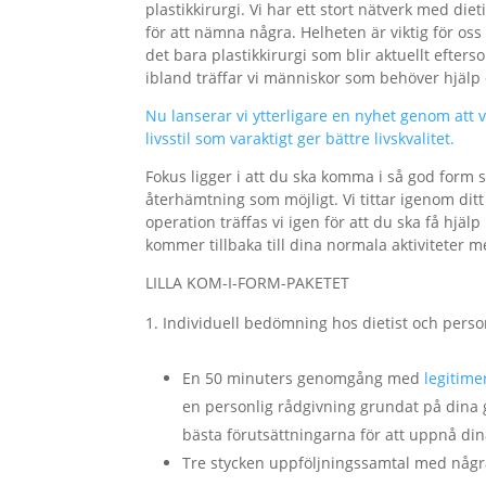
plastikkirurgi. Vi har ett stort nätverk med die
för att nämna några. Helheten är viktig för os
det bara plastikkirurgi som blir aktuellt efte
ibland träffar vi människor som behöver hjälp o
Nu lanserar vi ytterligare en nyhet genom att vi 
livsstil som varaktigt ger bättre livskvalitet.
Fokus ligger i att du ska komma i så god form s
återhämtning som möjligt. Vi tittar igenom ditt
operation träffas vi igen för att du ska få hj
kommer tillbaka till dina normala aktiviteter m
LILLA KOM-I-FORM-PAKETET
Individuell bedömning hos dietist och perso
En 50 minuters genomgång med
legitime
en personlig rådgivning grundat på dina g
bästa förutsättningarna för att uppnå din
Tre stycken uppföljningssamtal med några