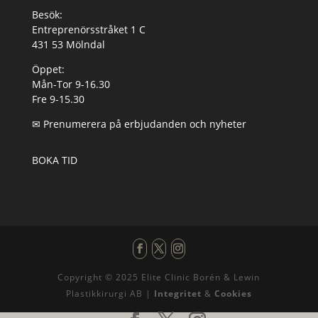
Besök:
Entreprenörsstråket 1 C
431 53 Mölndal
Öppet:
Mån-Tor 9-16.30
Fre 9-15.30
✉
Prenumerera på erbjudanden och nyheter
BOKA TID
Copyright © 2025 Elite Clinic Borén & Lewin
Plastikkirurgi AB |
Integritet
&
Cookies