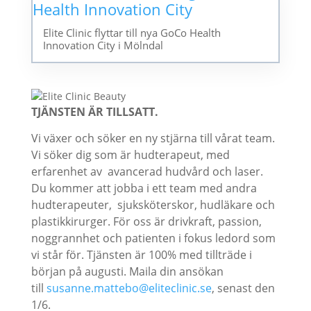
Elite Clinic flyttar till nya GoCo Health
Innovation City i Mölndal
TJÄNSTEN ÄR TILLSATT.
Vi växer och söker en ny stjärna till vårat team.
Vi söker dig som är hudterapeut, med
erfarenhet av avancerad hudvård och laser.
Du kommer att jobba i ett team med andra
hudterapeuter, sjuksköterskor, hudläkare och
plastikkirurger.
För oss är drivkraft, passion,
noggrannhet och patienten i fokus ledord som
vi står för.
Tjänsten är 100% med tillträde i
början på augusti.
Maila din ansökan
till
susanne.mattebo@eliteclinic.se
, senast den
1/6.