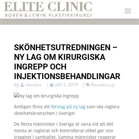
SKÖNHETSUTREDNINGEN –
NY LAG OM KIRURGISKA
INGREPP OCH
INJEKTIONSBEHANDLINGAR
by
|
okt 3, 2019
|
eliteclinic
Plastikkirurgi
Äntligen finns ett
förslag på ny lag
som ska reglera
skönhetsbranschen i Sverige!
De flesta människor i Sverige är vana vid att det
mesta är reglerat och kontrollerat vilket ger stor
trygghet i samhället. Samma människor reagerar