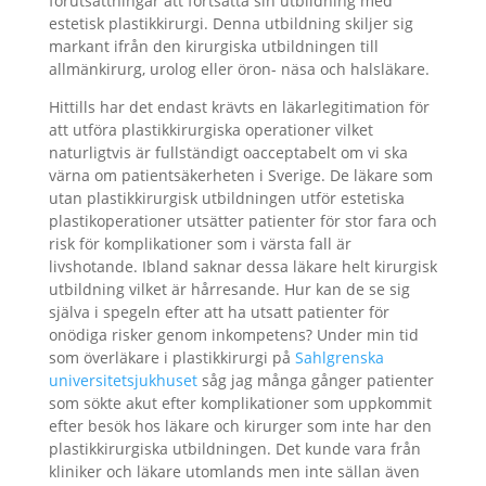
förutsättningar att fortsätta sin utbildning med
estetisk plastikkirurgi. Denna utbildning skiljer sig
markant ifrån den kirurgiska utbildningen till
allmänkirurg, urolog eller öron- näsa och halsläkare.
Hittills har det endast krävts en läkarlegitimation för
att utföra plastikkirurgiska operationer vilket
naturligtvis är fullständigt oacceptabelt om vi ska
värna om patientsäkerheten i Sverige. De läkare som
utan plastikkirurgisk utbildningen utför estetiska
plastikoperationer utsätter patienter för stor fara och
risk för komplikationer som i värsta fall är
livshotande. Ibland saknar dessa läkare helt kirurgisk
utbildning vilket är hårresande. Hur kan de se sig
själva i spegeln efter att ha utsatt patienter för
onödiga risker genom inkompetens? Under min tid
som överläkare i plastikkirurgi på
Sahlgrenska
universitetsjukhuset
såg jag många gånger patienter
som sökte akut efter komplikationer som uppkommit
efter besök hos läkare och kirurger som inte har den
plastikkirurgiska utbildningen. Det kunde vara från
kliniker och läkare utomlands men inte sällan även