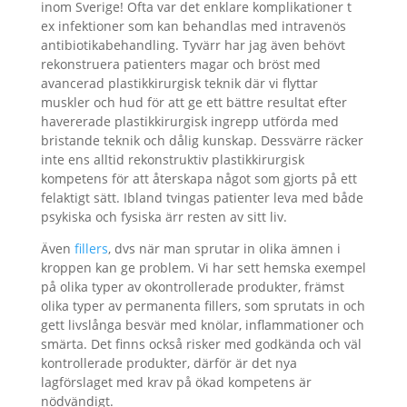
inom Sverige! Ofta var det enklare komplikationer t
ex infektioner som kan behandlas med intravenös
antibiotikabehandling. Tyvärr har jag även behövt
rekonstruera patienters magar och bröst med
avancerad plastikkirurgisk teknik där vi flyttar
muskler och hud för att ge ett bättre resultat efter
havererade plastikkirurgisk ingrepp utförda med
bristande teknik och dålig kunskap. Dessvärre räcker
inte ens alltid rekonstruktiv plastikkirurgisk
kompetens för att återskapa något som gjorts på ett
felaktigt sätt. Ibland tvingas patienter leva med både
psykiska och fysiska ärr resten av sitt liv.
Även
fillers
, dvs när man sprutar in olika ämnen i
kroppen kan ge problem. Vi har sett hemska exempel
på olika typer av okontrollerade produkter, främst
olika typer av permanenta fillers, som sprutats in och
gett livslånga besvär med knölar, inflammationer och
smärta. Det finns också risker med godkända och väl
kontrollerade produkter, därför är det nya
lagförslaget med krav på ökad kompetens är
nödvändigt.