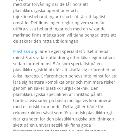
med stor förvåning när de får höra att
plastikkirurgiska operationer och
injektionsbehandlingar i stort sätt är ett laglöst
område. Det finns ingen reglering vem som får
utföra vissa behandlingar och med en växande
marknad finns många som vill tjäna pengar, trots att
de saknar den rätta utbildningen.
Plastikkirurgi
är en egen specialitet vilket innebär
minst 5 års vidareutbildning efter läkarlegitimation,
sedan tar det minst 5 år som specialist på en
plastikkirurgisk klinik för att skaffa sig erfarenhet av
olika ingrepp. Erfarenheten behövs inte minst för att
lära sig hantera komplikationer och minimera risker
genom en säker plastikkirurgisk teknik. Den
plastikkirurgiska specialitén är inriktad på att
hantera vävnader på bästa möjliga vis kombinerat
med estetiskt kunnande. Detta gäller både för
rekonstruktion såväl som för estetisk plastikkirurgi.
När grunden för den plastikkirurgiska utbildningen
skett på en universitetsklinik finns goda