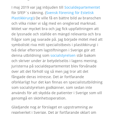
I maj 2019 var jag inbjuden till
Socialdepartementet
för SFEP´s räkning. (
Svensk Förening för Estetisk
Plastikkirurgi
) De ville få en bättre bild av branschen
och vilka risker vi såg med en oreglerad marknad.
Mötet var mycket bra och jag fick uppfattningen att
de lyssnade och ställde en mängd relevanta och bra
frågor som jag svarade på. Jag började mötet med att
symboliskt riva mitt specialistbevis i plastikkirurgi i
två delar eftersom lagstiftningen i Sverige gör att
denna utbildning som
socialstyrelsen
står bakom
och skriver under är betydelselös i lagens mening.
Juristerna på socialdepartementet blev förvånade
över att det förhöll sig så men jag tror att det
fångade deras intresse. Det är fortfarande
oförklarligt hur det kan finnas en specialistutbildning
som socialstyrelsen godkänner, som sedan inte
används för att skydda de patienter i Sverige som vill
genomgå en skönhetsoperation.
Glädjande nog är förslaget en uppstramning av
regelverket i Sverige. Det är fortfarande oklart om